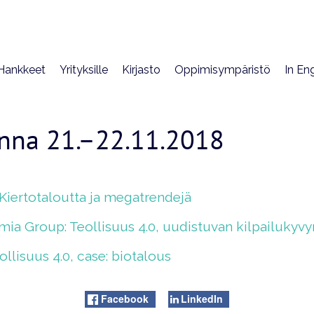
Hankkeet
Yrityksille
Kirjasto
Oppimisympäristö
In Eng
nna 21.–22.11.2018
 Kiertotaloutta ja megatrendejä
mia Group: Teollisuus 4.0, uudistuvan kilpailukyv
llisuus 4.0, case: biotalous
Facebook
LinkedIn