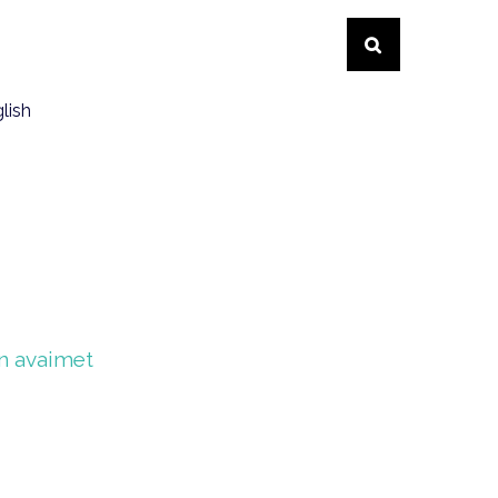
lish
yn avaimet