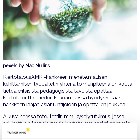
pexels by Mac Mullins
KiertotalousAMK -hankkeen menetelmällisen
kehittämisen työpaketin yhtenä toimenpiteenä on koota
tietoa erilaisista pedagogisista tavoista opettaa
kiertotaloutta. Tiedon kokoamisessa hyödynnetään
hankkeen laajaa asiantuntijoiden ja opettajien joukkoa.
Alkuvaiheessa toteutettiin mm. kyselytutkimus, jossa
selvitettiin eri tapoja tuoda kiertotalous osaksi opetusta.
Kysely teetettiin hankkeessa mukana oleville
ammattikorkeakouluille ja siihen vastasi yli sata henkeä.