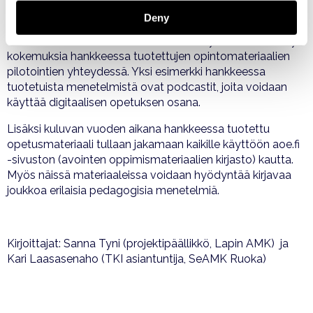
Hankkeessa on myös toteutettu omia menetelmällisiä
Deny
kokeiluja, joista laaditaan esittelyjä myöhemmin tämän
vuoden aikana. Näiden menetelmien käytöstä on kerätty
kokemuksia hankkeessa tuotettujen opintomateriaalien
pilotointien yhteydessä. Yksi esimerkki hankkeessa
tuotetuista menetelmistä ovat podcastit, joita voidaan
käyttää digitaalisen opetuksen osana.
Lisäksi kuluvan vuoden aikana hankkeessa tuotettu
opetusmateriaali tullaan jakamaan kaikille käyttöön aoe.fi
-sivuston (avointen oppimismateriaalien kirjasto) kautta.
Myös näissä materiaaleissa voidaan hyödyntää kirjavaa
joukkoa erilaisia pedagogisia menetelmiä.
Kirjoittajat: Sanna Tyni (projektipäällikkö, Lapin AMK) ja
Kari Laasasenaho (TKI asiantuntija, SeAMK Ruoka)