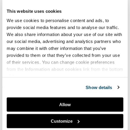
Kyselyn tuloksissa nousi esille mm. TKI-toiminnan ja
opetuksen tehokkaampi integroiminen, yritysesimerkkien
This website uses cookies
hyödyntäminen ja yhteisten opetusmateriaalien käyttö.
We use cookies to personalise content and ads, to
Vastaajien mielestä tehokkaimpia ohjausmenetelmiä
provide social media features and to analyse our traffic.
kiertotalousopetuksessa ovat yritys-caset,
We also share information about your use of our site with
projektiohjaaminen ja työharjoittelut. Lisäksi vastaajia
our social media, advertising and analytics partners who
pyydettiin listaamaan jo käytössä olevia opetus- ja
ohjausmenetelmiä, jotka olisivat sovellettavissa
may combine it with other information that you’ve
kiertotalouden opetukseen. Kyselyllä saatiin kerättyä
provided to them or that they’ve collected from your use
mittava aineisto eri menetelmistä.
of their services. You can change cookie preferences
from the
Information about cookies
link from the bottom
Hankkeen menetelmällisessä työpaketissa on lisäksi
of the page.
selvitetty, millaisia opetusmenetelmiä on jo aiemmin
julkaistu muualla tai tuotu avoimesti kaikkien
Show details
hyödynnettäväksi. Kiertotalousopetuksen erilaisia
menetelmiä on koottu esille hankkeen verkkosivuille:
Menetelmiä kiertotalousopetukseen
Menetelmistä on
Allow
luettavissa lyhyet kuvaukset, joiden alta löytyy linkit
varsinaiseen julkaisuun verkkosvustolle, josta on saatavilla
Customize
lisätietoa menetelmistä.