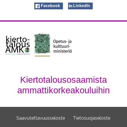
Facebook
LinkedIn
Kiertotalousosaamista
ammattikorkeakouluihin
Saavutettavuusseloste
Tietosuojaseloste