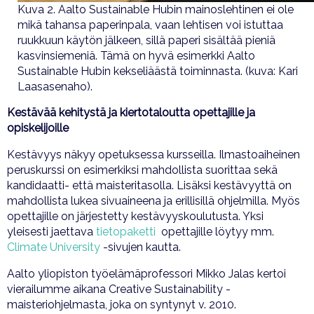
Kuva 2. Aalto Sustainable Hubin mainoslehtinen ei ole
mikä tahansa paperinpala, vaan lehtisen voi istuttaa
ruukkuun käytön jälkeen, sillä paperi sisältää pieniä
kasvinsiemeniä. Tämä on hyvä esimerkki Aalto
Sustainable Hubin kekseliäästä toiminnasta. (kuva: Kari
Laasasenaho).
Kestävää kehitystä ja kiertotaloutta opettajille ja
opiskelijoille
Kestävyys näkyy opetuksessa kursseilla. Ilmastoaiheinen
peruskurssi on esimerkiksi mahdollista suorittaa sekä
kandidaatti- että maisteritasolla. Lisäksi kestävyyttä on
mahdollista lukea sivuaineena ja erillisillä ohjelmilla. Myös
opettajille on järjestetty kestävyyskoulutusta. Yksi
yleisesti jaettava
tietopaketti
opettajille löytyy mm.
Climate University
-sivujen kautta.
Aalto yliopiston työelämäprofessori Mikko Jalas kertoi
vierailumme aikana Creative Sustainability -
maisteriohjelmasta, joka on syntynyt v. 2010.