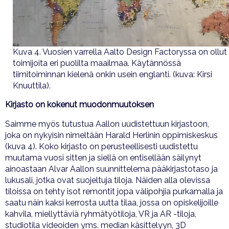
Kuva 4. Vuosien varrella Aalto Design Factoryssa on ollut
toimijoita eri puolilta maailmaa. Käytännössä
tiimitoiminnan kielenä onkin usein englanti. (kuva: Kirsi
Knuuttila).
Kirjasto on kokenut muodonmuutoksen
Saimme myös tutustua Aallon uudistettuun kirjastoon,
joka on nykyisin nimeltään Harald Herlinin oppimiskeskus
(kuva 4). Koko kirjasto on perusteellisesti uudistettu
muutama vuosi sitten ja siellä on entisellään säilynyt
ainoastaan Alvar Aallon suunnittelema pääkirjastotaso ja
lukusali, jotka ovat suojeltuja tiloja. Näiden alla olevissa
tiloissa on tehty isot remontit jopa välipohjia purkamalla ja
saatu näin kaksi kerrosta uutta tilaa, jossa on opiskelijoille
kahvila, miellyttäviä ryhmätyötiloja, VR ja AR -tiloja,
studiotila videoiden yms. median käsittelyyn, 3D