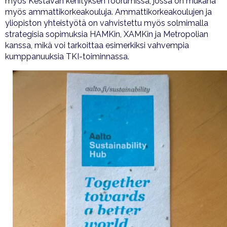
myös Kestävän kehityksen foorumissa, jossa on mukana
myös ammattikorkeakouluja. Ammattikorkeakoulujen ja
yliopiston yhteistyötä on vahvistettu myös solmimalla
strategisia sopimuksia HAMKin, XAMKin ja Metropolian
kanssa, mikä voi tarkoittaa esimerkiksi vahvempia
kumppanuuksia TKI-toiminnassa.