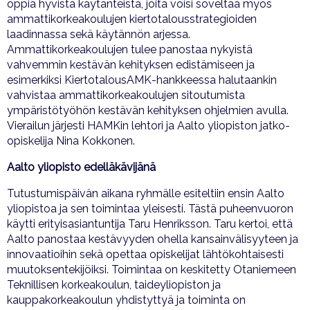
oppia hyvistä käytänteistä, joita voisi soveltaa myös
ammattikorkeakoulujen kiertotalousstrategioiden
laadinnassa sekä käytännön arjessa.
Ammattikorkeakoulujen tulee panostaa nykyistä
vahvemmin kestävän kehityksen edistämiseen ja
esimerkiksi KiertotalousAMK-hankkeessa halutaankin
vahvistaa ammattikorkeakoulujen sitoutumista
ympäristötyöhön kestävän kehityksen ohjelmien avulla.
Vierailun järjesti HAMKin lehtori ja Aalto yliopiston jatko-
opiskelija Nina Kokkonen.
Aalto yliopisto edelläkävijänä
Tutustumispäivän aikana ryhmälle esiteltiin ensin Aalto
yliopistoa ja sen toimintaa yleisesti. Tästä puheenvuoron
käytti erityisasiantuntija Taru Henriksson. Taru kertoi, että
Aalto panostaa kestävyyden ohella kansainvälisyyteen ja
innovaatioihin sekä opettaa opiskelijat lähtökohtaisesti
muutoksentekijöiksi. Toimintaa on keskitetty Otaniemeen
Teknillisen korkeakoulun, taideyliopiston ja
kauppakorkeakoulun yhdistyttyä ja toiminta on