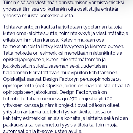
Tiimin sisäisen viestinnän onnistumisen varmistamiseksi
yhdessä tiimissä voi kuitenkin olla osallistujia enintään
yhdestä muusta korkeakoulusta.
Tehtävänantojen kautta harjoitetaan työelämän taitoja,
kuten oma-aloitteisuutta, toimintakykyä ja viestintätaitoja
erilaisten ihmisten kanssa. Kalevin mukaan osa
toimeksiannoista liittyy kestävyyteen ja kiertotalouteen.
Tällä hetkellä on esimerkiksi meneillään mielenkiintoisia
opiskelijaprojekteja, kuten miehittämättömän ja
joukkoistetun sukellusaseman sekä uudenlaisen
helpommin kierrätettävän muovipullon kehittäminen.
Opiskelijat saavat Design Factoryn perusopinnoista 15
opintopistettä (op). Opiskelijoiden on mahdollista ottaa 10
opintopisteen jatkokurssi. Design Factoryssä on
toteutettu tähän mennessä jo 270 projektia yli 100
yrityksen kanssa ja nämä projektit ovat pääosin olleet
yritysten antamia tuotekehityshankkeita, joissa on
kehitelty esimerkiksi erilaisia koneita ja laitteita sekä niiden
pakkauksia tai parannettu fyysisiä tiloja tai toimintoja
automaation ja it-sovellusten avulla.