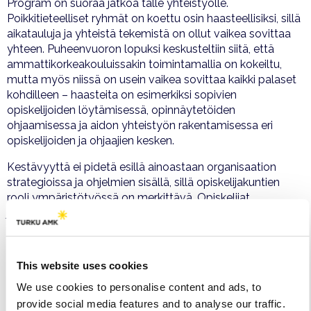
Program on suoraa jatkoa tälle yhteistyölle.
Poikkitieteelliset ryhmät on koettu osin haasteellisiksi, sillä
aikatauluja ja yhteistä tekemistä on ollut vaikea sovittaa
yhteen. Puheenvuoron lopuksi keskusteltiin siitä, että
ammattikorkeakouluissakin toimintamallia on kokeiltu,
mutta myös niissä on usein vaikea sovittaa kaikki palaset
kohdilleen – haasteita on esimerkiksi sopivien
opiskelijoiden löytämisessä, opinnäytetöiden
ohjaamisessa ja aidon yhteistyön rakentamisessa eri
opiskelijoiden ja ohjaajien kesken.
Kestävyyttä ei pidetä esillä ainoastaan organisaation
strategioissa ja ohjelmien sisällä, sillä opiskelijakuntien
rooli ympäristötyössä on merkittävä. Opiskelijat
järjestävät omia tapahtumia, jotka saavat näkyvyyttä.
Osallistuminen ilmastolakkoon on yksi hyvä esimerkki
tästä toiminnasta. Lisäksi kestävyys näkyy monissa
opiskelijatöissä ja -projekteissa, joihin on varattu tilaa
This website uses cookies
esimerkiksi kampuksen ympäristössä. Esimerkiksi
We use cookies to personalise content and ads, to
sosiaalisen median kanavissa on erilaisia kierrätysryhmiä
Otaniemen alueella.
provide social media features and to analyse our traffic.