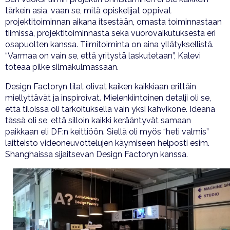
tärkein asia, vaan se, mitä opiskelijat oppivat
projektitoiminnan aikana itsestään, omasta toiminnastaan
tiimissä, projektitoiminnasta sekä vuorovaikutuksesta eri
osapuolten kanssa. Tiimitoiminta on aina yllätyksellistä.
“Varmaa on vain se, että yritystä laskutetaan”, Kalevi
toteaa pilke silmäkulmassaan.
Design Factoryn tilat olivat kaiken kaikkiaan erittäin
miellyttävät ja inspiroivat. Mielenkiintoinen detalji oli se,
että tiloissa oli tarkoituksella vain yksi kahvikone. Ideana
tässä oli se, että silloin kaikki kerääntyvät samaan
paikkaan eli DF:n keittiöön. Siellä oli myös “heti valmis”
laitteisto videoneuvottelujen käymiseen helposti esim.
Shanghaissa sijaitsevan Design Factoryn kanssa.