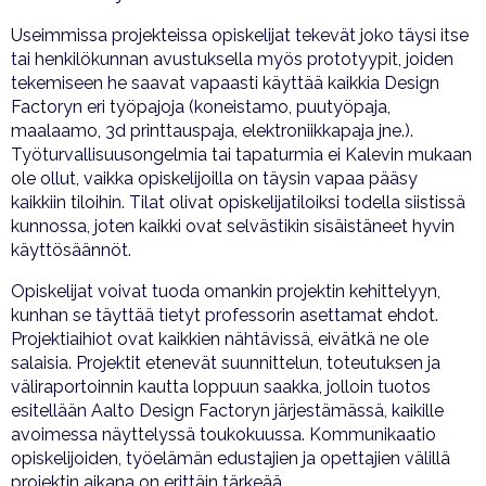
Useimmissa projekteissa opiskelijat tekevät joko täysi itse
tai henkilökunnan avustuksella myös prototyypit, joiden
tekemiseen he saavat vapaasti käyttää kaikkia Design
Factoryn eri työpajoja (koneistamo, puutyöpaja,
maalaamo, 3d printtauspaja, elektroniikkapaja jne.).
Työturvallisuusongelmia tai tapaturmia ei Kalevin mukaan
ole ollut, vaikka opiskelijoilla on täysin vapaa pääsy
kaikkiin tiloihin. Tilat olivat opiskelijatiloiksi todella siistissä
kunnossa, joten kaikki ovat selvästikin sisäistäneet hyvin
käyttösäännöt.
Opiskelijat voivat tuoda omankin projektin kehittelyyn,
kunhan se täyttää tietyt professorin asettamat ehdot.
Projektiaihiot ovat kaikkien nähtävissä, eivätkä ne ole
salaisia. Projektit etenevät suunnittelun, toteutuksen ja
väliraportoinnin kautta loppuun saakka, jolloin tuotos
esitellään Aalto Design Factoryn järjestämässä, kaikille
avoimessa näyttelyssä toukokuussa. Kommunikaatio
opiskelijoiden, työelämän edustajien ja opettajien välillä
projektin aikana on erittäin tärkeää.