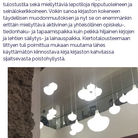
tulostustila sekä miellyttäviä lepotiloja riipputuoleineen ja
seinälokerikkoineen. Voikin sanoa kirjaston kokeneen
täydellisen muodonmuutoksen ja nyt se on enemmänkin
erittäin miellyttävä aktiivinen ja yhteisöllinen opiskelu-,
tiedonhaku- ja tapaamispaikka kuin pelkkä hiljainen kirjojen
ja lehtien säilytys- ja lainauspaikka. Kiertotalousteemaan
liittyen tuli poimittua mukaan muutama lähes
käyttämätön kiinnostava kirja kirjaston kahvilassa
sijaitsevasta poistohyllystä.