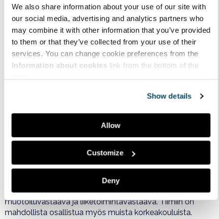
We also share information about your use of our site with
Design Factoryssä ratkotaan työelämän tehtävänantoja
our social media, advertising and analytics partners who
may combine it with other information that you’ve provided
Iltapäivällä tutustuttiin Aalto Design Factoryyn professori
to them or that they’ve collected from your use of their
Kalevi Ekmanin johdolla (kuva 3). Design Factory on
oppimisympäristö, jossa pääpaino on tuotekehityksessä.
services. You can change cookie preferences from the
Toimintamalli on ollut käytössä jo yli 10 vuotta.
Information about cookies
link from the bottom of the
Oppimisympäristöissä otetaan vastaan valmiiksi
page.
mietittyjä työelämän tehtävänantoja, joihin etsitään
Show details
Design Thinking ongelmanratkaisu -menetelmissä
ratkaisuja poikkitieteellisissä työryhmissä. Yritykset
osallistuvat aktivisesti projektien toteuttamiseen
Allow
tarjoamalla asiantuntija- ja sponsoritukea sekä ratkaistavia
haasteita kursseille.
Customize
Poikkitieteellisten opiskelijaryhmien muodostaminen alkaa
tiimien vetäjien valinnalla, jossa psykologin avustuksella
selvitetään, kenellä opiskelijoista on kykyä johtaa tiimi
Deny
projektin loppuun saakka. Muita roolejatiimissä ovat mm.
muotoiluvastaava ja liiketoimintavastaava. Tiimiin on
mahdollista osallistua myös muista korkeakouluista.