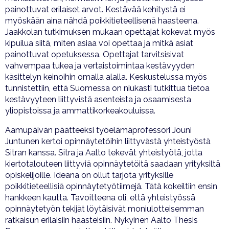
painottuvat erilaiset arvot. Kestävää kehitystä ei
myöskään aina nähdä poikkitieteellisenä haasteena.
Jaakkolan tutkimuksen mukaan opettajat kokevat myös
kipuilua siitä, miten asiaa voi opettaa ja mitkä asiat
painottuvat opetuksessa. Opettajat tarvitsisivat
vahvempaa tukea ja vertaistoimintaa kestävyyden
käsittelyn keinoihin omalla alalla. Keskustelussa myös
tunnistettiin, että Suomessa on niukasti tutkittua tietoa
kestävyyteen liittyvistä asenteista ja osaamisesta
yliopistoissa ja ammattikorkeakouluissa.
Aamupäivän päätteeksi työelämäprofessori Jouni
Juntunen kertoi opinnäytetöihin liittyvästä yhteistyöstä
Sitran kanssa. Sitra ja Aalto tekevät yhteistyötä, jotta
kiertotalouteen liittyviä opinnäytetöitä saadaan yrityksiltä
opiskelijoille. Ideana on ollut tarjota yrityksille
poikkitieteellisiä opinnäytetyötiimejä. Tätä kokeiltiin ensin
hankkeen kautta. Tavoitteena oli, että yhteistyössä
opinnäytetyön tekijät löytäisivät moniulotteisemman
ratkaisun erilaisiin haasteisiin. Nykyinen Aalto Thesis