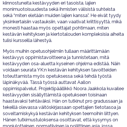
kiinnostuneita kestävyyden eri tasoista, lajien
monimuotoisuudesta sekä ihmisten välisistä suhteista
sekä “miten eletään muiden lajien kanssa”. He eivät tyydy
yksinkertaisiin vastauksiin, vaan vaativat kriittisyyttä, mikä
monesti haastaa myös opettajat pohtimaan, miten
kestävän kehityksen ja kiertotalouden kompleksisia aiheita
tulisi kursseilla lähestyä.
Myös muihin opetusohjelmiin tullaan määrittämään
kestävyys oppimistavoitteena ja tunnistetaan, mitä
kestävyyden osa-aluetta kyseinen ohjelma edistää. Näin
voidaan seurata YK:n kestävän kehityksen tavoitteiden
toteuttamista myös opetuksessa sekä tehdä työstä
läpinäkyvää. Tässä työssä auttavat Aallon
oppimispalvelut. Projektipäällikkö Noora Jaakkola kuvailee
kestävyyden sisällyttämistä opetukseen toisinaan
haastavaksi tehtäväksi. Hän on tutkinut pro gradussaan ja
tekeillä olevassa väitöskirjassaan opettajien tietotasoa ja
soveltamiskykyä kestävän kehityksen teemoihin liittyen.
Hänen tutkimustuloksensa osoittavat, että kysymys on
moniulotteinen, normatiivinen ja poliittinen asia, jossa