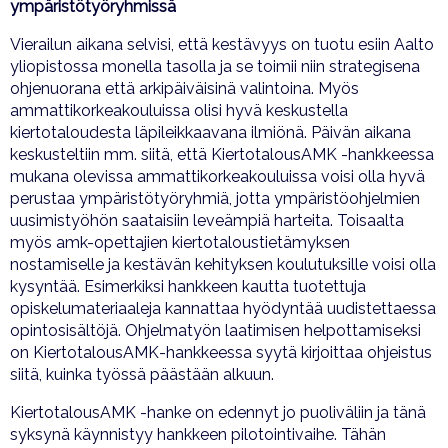
ympäristötyöryhmissä
Vierailun aikana selvisi, että kestävyys on tuotu esiin Aalto
yliopistossa monella tasolla ja se toimii niin strategisena
ohjenuorana että arkipäiväisinä valintoina. Myös
ammattikorkeakouluissa olisi hyvä keskustella
kiertotaloudesta läpileikkaavana ilmiönä. Päivän aikana
keskusteltiin mm. siitä, että KiertotalousAMK -hankkeessa
mukana olevissa ammattikorkeakouluissa voisi olla hyvä
perustaa ympäristötyöryhmiä, jotta ympäristöohjelmien
uusimistyöhön saataisiin leveämpiä harteita. Toisaalta
myös amk-opettajien kiertotaloustietämyksen
nostamiselle ja kestävän kehityksen koulutuksille voisi olla
kysyntää. Esimerkiksi hankkeen kautta tuotettuja
opiskelumateriaaleja kannattaa hyödyntää uudistettaessa
opintosisältöjä. Ohjelmatyön laatimisen helpottamiseksi
on KiertotalousAMK-hankkeessa syytä kirjoittaa ohjeistus
siitä, kuinka työssä päästään alkuun.
KiertotalousAMK -hanke on edennyt jo puoliväliin ja tänä
syksynä käynnistyy hankkeen pilotointivaihe. Tähän