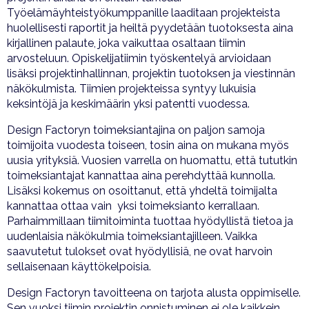
Työelämäyhteistyökumppanille laaditaan projekteista
huolellisesti raportit ja heiltä pyydetään tuotoksesta aina
kirjallinen palaute, joka vaikuttaa osaltaan tiimin
arvosteluun. Opiskelijatiimin työskentelyä arvioidaan
lisäksi projektinhallinnan, projektin tuotoksen ja viestinnän
näkökulmista. Tiimien projekteissa syntyy lukuisia
keksintöjä ja keskimäärin yksi patentti vuodessa.
Design Factoryn toimeksiantajina on paljon samoja
toimijoita vuodesta toiseen, tosin aina on mukana myös
uusia yrityksiä. Vuosien varrella on huomattu, että tututkin
toimeksiantajat kannattaa aina perehdyttää kunnolla.
Lisäksi kokemus on osoittanut, että yhdeltä toimijalta
kannattaa ottaa vain yksi toimeksianto kerrallaan.
Parhaimmillaan tiimitoiminta tuottaa hyödyllistä tietoa ja
uudenlaisia näkökulmia toimeksiantajilleen. Vaikka
saavutetut tulokset ovat hyödyllisiä, ne ovat harvoin
sellaisenaan käyttökelpoisia.
Design Factoryn tavoitteena on tarjota alusta oppimiselle.
Sen vuoksi tiimin projektin onnistuminen ei ole kaikkein