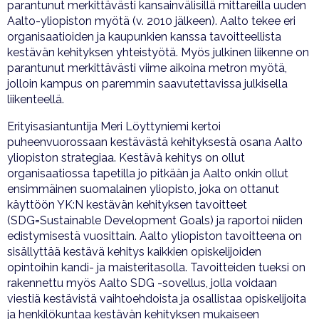
parantunut merkittävästi kansainvälisillä mittareilla uuden
Aalto-yliopiston myötä (v. 2010 jälkeen). Aalto tekee eri
organisaatioiden ja kaupunkien kanssa tavoitteellista
kestävän kehityksen yhteistyötä. Myös julkinen liikenne on
parantunut merkittävästi viime aikoina metron myötä,
jolloin kampus on paremmin saavutettavissa julkisella
liikenteellä.
Erityisasiantuntija Meri Löyttyniemi kertoi
puheenvuorossaan kestävästä kehityksestä osana Aalto
yliopiston strategiaa. Kestävä kehitys on ollut
organisaatiossa tapetilla jo pitkään ja Aalto onkin ollut
ensimmäinen suomalainen yliopisto, joka on ottanut
käyttöön YK:N kestävän kehityksen tavoitteet
(SDG=Sustainable Development Goals) ja raportoi niiden
edistymisestä vuosittain. Aalto yliopiston tavoitteena on
sisällyttää kestävä kehitys kaikkien opiskelijoiden
opintoihin kandi- ja maisteritasolla. Tavoitteiden tueksi on
rakennettu myös Aalto SDG -sovellus, jolla voidaan
viestiä kestävistä vaihtoehdoista ja osallistaa opiskelijoita
ja henkilökuntaa kestävän kehityksen mukaiseen