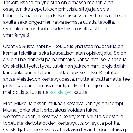
Tarkoituksena on yhdistää ohjelmassa monen alan
osaajia, rikkoa opetuksen printeisiä siiloja ja oppia
hahmottamaan osia ja kokonaisuuksia systeemiajattelun
avulla sekä ongelmien ratkaisemista uusilla tavoilla.
Opetukseen on tuotu uudenlaista osallisuutta ja
ymmärrystä.
Creative Sustainability -koulutus yhdistää muotoilualan,
kemiantekniikan sekä kaupallisen alan opiskelijoita. Se on
arvioitu neljänneksi parhaimmaksi kansainvälisellä tasolla.
Opiskelijat työllistyvät tutkinnon jälkeen mm. projekteihin,
kaupunkisuunnitteluun ja jatko-opiskelijoiksi. Koulutus
antaa yleistiedon kestävyydestä, mutta ei välttämättä tee
jonkin kapean alan asiantuntijaa. Maisteriohjelmaan on
mahdollista tutustua
kotisivujen
kautta.
Prof. Mikko Jalaksen mukaan kestävä kehitys on isompi
ikkuna, jonka alle kiertotalous voidaan lukea.
Kiertotalouden ja kestävän kehityksen välistä sidosta ja
todellista kiertotalouden kestävyyttä on syytä pohtia.
Opiskelijat esimerkiksi ovat nykyisin hyvin tiedonhaluisia ja