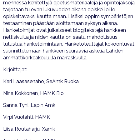
mennessä kehitettyjä opetusmateriaaleja ja opintojaksoja
tarjotaan tulevan lukuvuoden aikana opiskelijoille
opiskeltavaksi kautta maan. Lisäksi oppimisympäristöjen
testaaminen päästään aloittamaan syksyn aikana.
Hanketoimijat ovat julkaisseet blogitekstejä hankkeen
nettisivuilla ja niiden kautta on saatu mahdollisuus
tutustua hanketoimintaan. Hanketoteuttajat kokoontuvat
suunnittelemaan hankkeen seuraavia askelia Lahden
ammattikorkeakoululla marraskuulla.
Kirjoittajat:
Kari Laasasenaho, SeAmk Ruoka
Nina Kokkonen, HAMK Bio
Sanna Tyni, Lapin Amk
Virpi Vuolahti, HAMK
Liisa Routaharju, Xamk