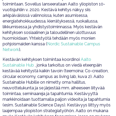
toimintaan. Sovellus lanseerataan Aalto yliopiston 10-
vuotisjuhliin v. 2020. Kestävä kehitys näkyy siis
arkipäiväisissä valinnoissa, kuten asumisessa,
energiatehokkuudessa, kierrätyksessä, ruokailussa,
liikkumisessa ja yhdistystoiminnassa. Myös kestävän
kehityksen sosiaalinen ja taloudellinen ulottuvuus
huomioidaan. Yhteistyötä tehdään myös monien
pohjoismaiden kanssa (
Nordic Sustainable Campus
Network
).
Kestävän kehityksen toimintaa koordinoi
Aalto
Sustainable Hub
, jonka tarkoitus on viedä eteenpäin
kestävää kehitystä kaikin tavoin (teemoina: Co-creation,
circular economy, campus as living lab, kuva 2). Aalto
Sustainable Hubille on nimetty oma hallitus,
neuvottelukunta ja se järjestää mm. aiheeseen liityvää
toimintaa, seminaareja ja tapahtumia. Kestävyyttä
markkinoidaan tuottamalla paljon videoita ja tapahtumia
(esim. Sustainable Science Days). Kestävyys liittyy myös
laajempaa yliopiston strategiatyöhön. Aalto on mukana